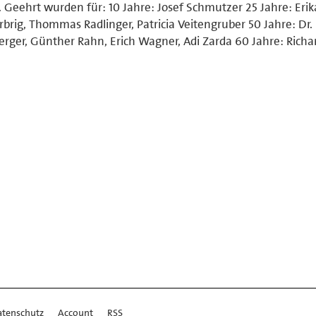
 Geehrt wurden für: 10 Jahre: Josef Schmutzer 25 Jahre: Erik
brig, Thommas Radlinger, Patricia Veitengruber 50 Jahre: Dr.
lberger, Günther Rahn, Erich Wagner, Adi Zarda 60 Jahre: Rich
atenschutz
Account
RSS