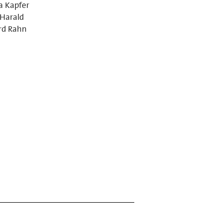
a Kapfer
 Harald
ard Rahn